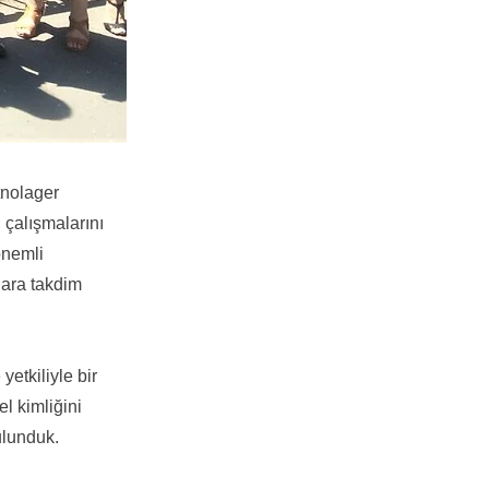
tnolager
 çalışmalarını
önemli
lara takdim
etkiliyle bir
el kimliğini
ulunduk.