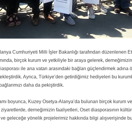
anya Cumhuriyeti Milli İşler Bakanlığı tarafından düzenlenen E
nda, birçok kurum ve yetkiliyle bir araya gelerek, derneğimizin
 diasporası ile ana vatan arasındaki bağları güçlendirmek adına 
kleştirdik. Ayrıca, Türkiye’den getirdiğimiz hediyeleri bu kurum
bağlarımızı daha da pekiştirdik.
amı boyunca, Kuzey Osetya-Alanya’da bulunan birçok kurum ve y
ziyaretlerde, derneğimizin faaliyetleri, Oset diasporasının kültür
ve geleceğe yönelik projelerimiz hakkında bilgi alışverişinde b