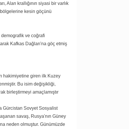
ı, Alan krallığının siyasi bir varlık
k bölgelerine kesin göçünü
n demografik ve coğrafi
ılarak Kafkas Dağları'na göç etmiş
n hakimiyetine giren ilk Kuzey
miştir. Bu isim değişikliği,
arak birleştirmeyi amaçlamıştır
da Gürcistan Sovyet Sosyalist
a yaşanan savaş, Rusya'nın Güney
asına neden olmuştur. Günümüzde