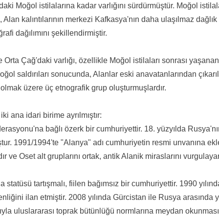
daki Moğol istilalarına kadar varlığını sürdürmüştür. Moğol istilalar
 Alan kalıntılarının merkezi Kafkasya'nın daha ulaşılmaz dağlı
afi dağılımını şekillendirmiştir.
 Orta Çağ'daki varlığı, özellikle Moğol istilaları sonrası yaşana
 Moğol saldırıları sonucunda, Alanlar eski anavatanlarından çıkar
olmak üzere üç etnografik grup oluşturmuşlardır.
iki ana idari birime ayrılmıştır:
asyonu'na bağlı özerk bir cumhuriyettir. 18. yüzyılda Rusya'nı
tur. 1991/1994'te "Alanya" adı cumhuriyetin resmi unvanına eklen
dır ve Oset alt gruplarını ortak, antik Alanik miraslarını vurgulay
statüsü tartışmalı, fiilen bağımsız bir cumhuriyettir. 1990 yılın
liğini ilan etmiştir. 2008 yılında Gürcistan ile Rusya arasınd
asıyla uluslararası toprak bütünlüğü normlarına meydan okunm