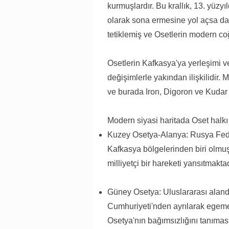
kurmuşlardır. Bu krallık, 13. yüzyıl
olarak sona ermesine yol açsa da,
tetiklemiş ve Osetlerin modern coğr
Osetlerin Kafkasya'ya yerleşimi ve
değişimlerle yakından ilişkilidir.
ve burada Iron, Digoron ve Kudar 
​​Modern siyasi haritada Oset halkı 
Kuzey Osetya-Alanya: Rusya Feder
Kafkasya bölgelerinden biri olmuş
milliyetçi bir hareketi yansıtmakta
Güney Osetya: Uluslararası alanda 
Cumhuriyeti'nden ayrılarak egemen
Osetya'nın bağımsızlığını tanım