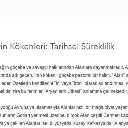
n Kökenleri: Tarihsel Süreklilik
Çağ'ın göçebe ve savaşçı halklarından Alanlara dayanmaktadır. Ala
nda adı geçen, İran kökenli göçebe pastoral bir halktı. "Alan" ad
eder. Osetlerin kendilerini "İr" veya "İron" olarak adlandırması v
lıdır, zira bu terimler "Aryanların Ülkesi" anlamına gelmektedir.
doğu Avrupa'ya ulaşmasıyla Alanlar hızlı bir mağlubiyet yaşamış
unların Gotları yenmesi üzerine, birçok Alan çeşitli Cermen kabi
'ya çekilen Alanlar ise, 8. yüzyılda Kuzey Kafkasya'da "Alanya" 