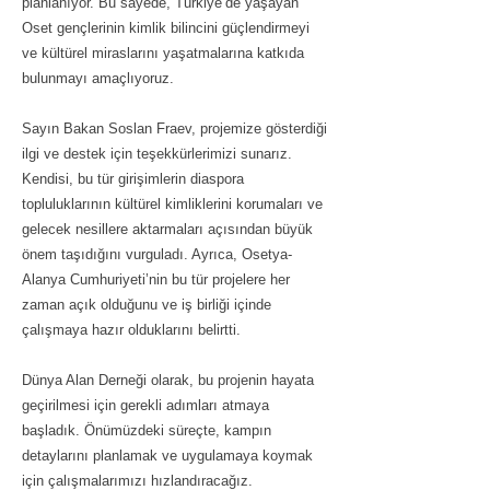
planlanıyor. Bu sayede, Türkiye’de yaşayan
Oset gençlerinin kimlik bilincini güçlendirmeyi
ve kültürel miraslarını yaşatmalarına katkıda
bulunmayı amaçlıyoruz.
Sayın Bakan Soslan Fraev, projemize gösterdiği
ilgi ve destek için teşekkürlerimizi sunarız.
Kendisi, bu tür girişimlerin diaspora
topluluklarının kültürel kimliklerini korumaları ve
gelecek nesillere aktarmaları açısından büyük
önem taşıdığını vurguladı. Ayrıca, Osetya-
Alanya Cumhuriyeti’nin bu tür projelere her
zaman açık olduğunu ve iş birliği içinde
çalışmaya hazır olduklarını belirtti.
Dünya Alan Derneği olarak, bu projenin hayata
geçirilmesi için gerekli adımları atmaya
başladık. Önümüzdeki süreçte, kampın
detaylarını planlamak ve uygulamaya koymak
için çalışmalarımızı hızlandıracağız.