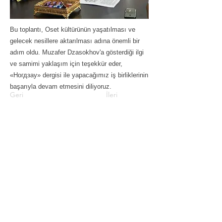
Bu toplantı, Oset kültürünün yaşatılması ve
gelecek nesillere aktarılması adına önemli bir
adım oldu. Muzafer Dzasokhov'a gösterdiği ilgi
ve samimi yaklaşım için teşekkür eder,
«Ногдзау» dergisi ile yapacağımız iş birliklerinin
başarıyla devam etmesini diliyoruz.
Geri
İleri
Bize Ulaşın
info@world-alans.com
2026 © Dünya Alan Derneği