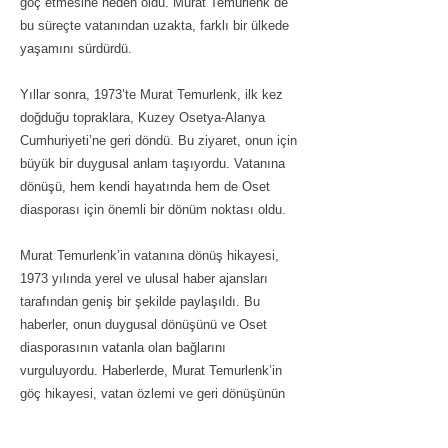
göç etmesine neden oldu. Murat Temurlenk de
bu süreçte vatanından uzakta, farklı bir ülkede
yaşamını sürdürdü.
Yıllar sonra, 1973’te Murat Temurlenk, ilk kez
doğduğu topraklara, Kuzey Osetya-Alanya
Cumhuriyeti’ne geri döndü. Bu ziyaret, onun için
büyük bir duygusal anlam taşıyordu. Vatanına
dönüşü, hem kendi hayatında hem de Oset
diasporası için önemli bir dönüm noktası oldu.
Murat Temurlenk’in vatanına dönüş hikayesi,
1973 yılında yerel ve ulusal haber ajansları
tarafından geniş bir şekilde paylaşıldı. Bu
haberler, onun duygusal dönüşünü ve Oset
diasporasının vatanla olan bağlarını
vurguluyordu. Haberlerde, Murat Temurlenk’in
göç hikayesi, vatan özlemi ve geri dönüşünün
anlamı detaylı bir şekilde ele alındı.