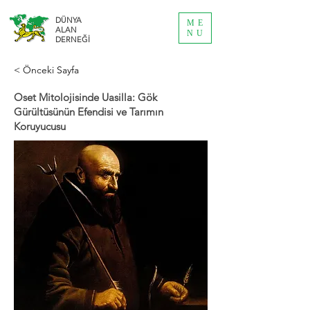
DÜNYA
ME
ALAN
NU
DERNEĞİ
< Önceki Sayfa
Oset Mitolojisinde Uasilla: Gök
Gürültüsünün Efendisi ve Tarımın
Koruyucusu