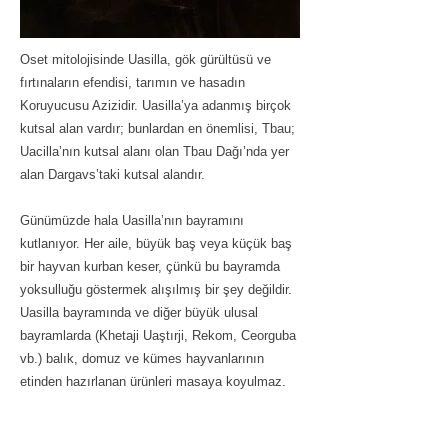
Oset mitolojisinde Uasilla, gök gürültüsü ve
fırtınaların efendisi, tarımın ve hasadın
Koruyucusu Azizidir. Uasilla’ya adanmış birçok
kutsal alan vardır; bunlardan en önemlisi, Tbau;
Uacilla’nın kutsal alanı olan Tbau Dağı’nda yer
alan Dargavs’taki kutsal alandır.
Günümüzde hala Uasilla’nın bayramını
kutlanıyor. Her aile, büyük baş veya küçük baş
bir hayvan kurban keser, çünkü bu bayramda
yoksulluğu göstermek alışılmış bir şey değildir.
Uasilla bayramında ve diğer büyük ulusal
bayramlarda (Khetaji Uaştırji, Rekom, Ceorguba
vb.) balık, domuz ve kümes hayvanlarının
etinden hazırlanan ürünleri masaya koyulmaz.
Kurbanın yanı sıra üçlü Çiritæ ve bu bayram
için özel olarak hazırlanan içecekler sunulur.
Geri
İleri