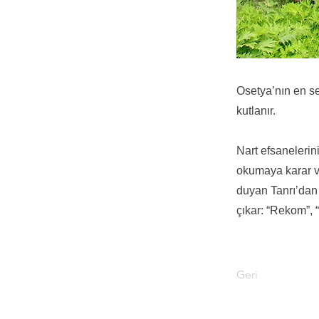
Osetya’nın en s
kutlanır.
Nart efsaneleri
okumaya karar v
duyan Tanrı’dan 
çıkar: “Rekom”, 
Geri