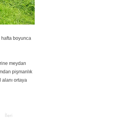
r hafta boyunca
erine meydan
amdan pişmanlık
 alanı ortaya
İleri