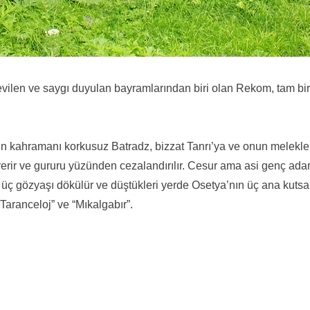
evilen ve saygı duyulan bayramlarından biri olan Rekom, tam bi
nin kahramanı korkusuz Batradz, bizzat Tanrı’ya ve onun melekl
erir ve gururu yüzünden cezalandırılır. Cesur ama asi genç ad
üç gözyaşı dökülür ve düştükleri yerde Osetya’nın üç ana kutsal
“Taranceloj” ve “Mıkalgabır”.